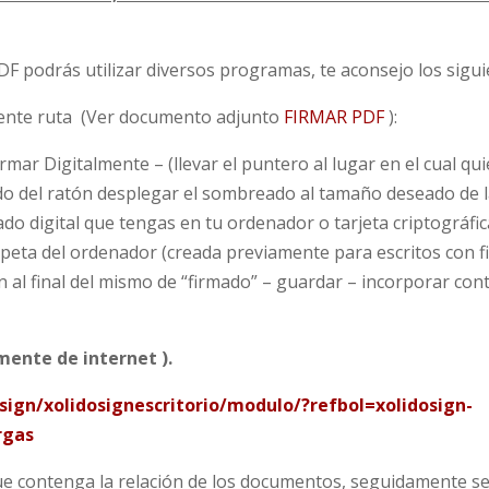
DF podrás utilizar diversos programas, te aconsejo los sigui
uiente ruta (Ver documento adjunto
FIRMAR PDF
):
mar Digitalmente – (llevar el puntero al lugar en el cual qu
erdo del ratón desplegar el sombreado al tamaño deseado de l
cado digital que tengas en tu ordenador o tarjeta criptográfic
rpeta del ordenador (creada previamente para escritos con f
ón al final del mismo de “firmado” – guardar – incorporar co
ente de internet ).
ign/xolidosignescritorio/modulo/?refbol=xolidosign-
rgas
ue contenga la relación de los documentos, seguidamente s