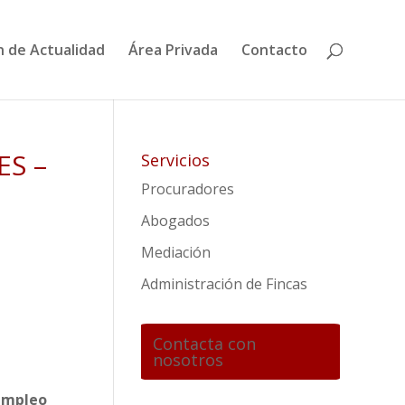
n de Actualidad
Área Privada
Contacto
ES –
Servicios
Procuradores
Abogados
Mediación
Administración de Fincas
Contacta con
nosotros
 empleo