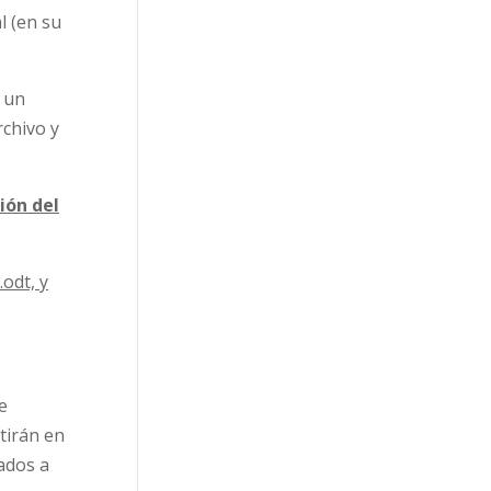
l (en su
n un
rchivo y
ión del
odt, y
e
tirán en
ados a