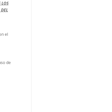
 LOS
 DEL
on el
uso de