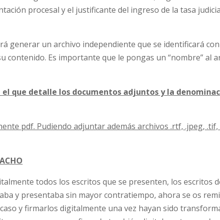
ción procesal y el justificante del ingreso de la tasa judicia
á generar un archivo independiente que se identificará co
su contenido. Es importante que le pongas un “nombre” al a
 el que detalle los documentos adjuntos y la denominac
e pdf. Pudiendo adjuntar además archivos .rtf, .jpeg, .tif, .
SPACHO
italmente todos los escritos que se presenten, los escritos d
aba y presentaba sin mayor contratiempo, ahora se os remi
caso y firmarlos digitalmente una vez hayan sido transform