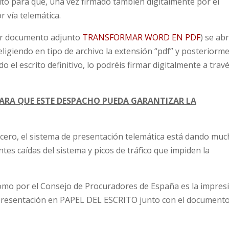
to para que, una vez firmado también digitalmente por el
 vía telemática.
er documento adjunto
TRANSFORMAR WORD EN PDF
) se abr
igiendo en tipo de archivo la extensión “pdf” y posteriorm
 el escrito definitivo, lo podréis firmar digitalmente a trav
PARA QUE ESTE DESPACHO PUEDA GARANTIZAR LA
ero, el sistema de presentación telemática está dando mu
es caídas del sistema y picos de tráfico que impiden la
 como por el Consejo de Procuradores de España es la impres
a presentación en PAPEL DEL ESCRITO junto con el document