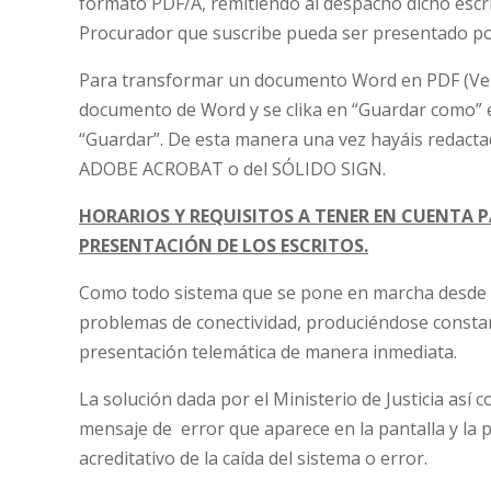
formato PDF/A, remitiendo al despacho dicho escri
Procurador que suscribe pueda ser presentado por
Para transformar un documento Word en PDF (V
documento de Word y se clika en “Guardar como” el
“Guardar”. De esta manera una vez hayáis redactado
ADOBE ACROBAT o del SÓLIDO SIGN.
HORARIOS Y REQUISITOS A TENER EN CUENTA 
PRESENTACIÓN DE LOS ESCRITOS.
Como todo sistema que se pone en marcha desde c
problemas de conectividad, produciéndose constant
presentación telemática de manera inmediata.
La solución dada por el Ministerio de Justicia así
mensaje de error que aparece en la pantalla y l
acreditativo de la caída del sistema o error.