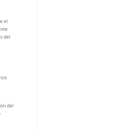
e el
ente
és del
chos
ión del
o